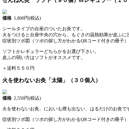
せんねん灸 ソフト（９０個）orレギュラー（１０
価格
1,800円(税込)
シールタイプの台座のついたお灸です。
火をつけると台座中央の穴から、もぐさの温熱効果が皮ふに
症状別ツボ図（ツボの探し方がわかるQRコード付きの冊子
ソフトかレギュラーどちらかをお選び下さい。
皮ふの弱い方はソフトがオススメです。
＋送料５５０円
火を使わないお灸「太陽」（３０個入）
価格
2,550円(税込)
火を使わないお灸。においも煙も出ない、はるだけのお灸で
症状別ツボ図（ツボの探し方がわかるQRコード付きの冊子