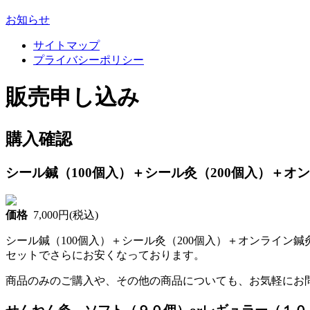
お知らせ
サイトマップ
プライバシーポリシー
Skip
Skip
販売申し込み
to
to
the
the
content
Navigation
購入確認
シール鍼（100個入）＋シール灸（200個入）＋オ
価格
7,000円(税込)
シール鍼（100個入）＋シール灸（200個入）＋オンライン
セットでさらにお安くなっております。
商品のみのご購入や、その他の商品についても、お気軽にお