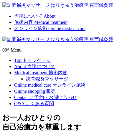
当院について
About
施術内容
Medical treatment
オンライン施術
Online medical care
00* Menu
Top
トップページ
About
当院について
Medical treatment
施術内容
訪問鍼灸マッサージ
Online medical care
オンライン施術
Online shopping
販売
Contact
ご予約・お問い合わせ
Q&A
よくある質問
お一人おひとりの
自己治癒力を尊重します